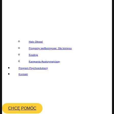
Halo Głowa!
Programy wellbeingowe: Dla biznesu
Koalicja
Kampania #zatrzymajciszę
Program Psychoedukacji
Kontakt
CHCĘ POMÓC
CHCĘ POMÓC