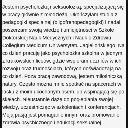
Jestem psycholożką i seksuolożką, specjalizującą się
w pracy głównie z młodzieżą. Ukończyłam studia z
pedagogiki specjalnej (oligofrenopedagogiki) i nadal
poszerzam swoją wiedzę i umiejętności w Szkole
Doktorskiej Nauk Medycznych i Nauk o Zdrowiu
Collegium Medicum Uniwersytetu Jagiellońskiego. Na
co dzień pracuję jako psycholożka szkolna w jednym
z krakowskich liceów, gdzie wspieram uczniów w ich
rozwoju oraz trudnościach, których doświadczają na
co dzień. Poza pracą zawodową, jestem miłośniczką
natury. Często można mnie spotkać na spacerach w
lasku z moim ukochanym psem lub wspinającą się po
skałach. Nieustannie dążę do pogłębiania swojej
wiedzy, uczestnicząc w szkoleniach i konferencjach.
Moją pasją jest pomaganie innym oraz promowanie
zdrowia psychicznego i edukacji seksualnej.