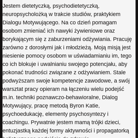
Jestem dietetyczką, psychodietetyczką,
neuropsycholożką w trakcie studiów, praktykiem
Dialogu Motywującego. Na co dzień pomagam
osobom zmieniać ich nawyki żywieniowe oraz
borykającym się z zaburzeniami odżywiania. Pracuję
zarówno z dorosłymi jak i młodzieżą. Moją misją jest
niesienie pomocy osobom w uświadamianiu im, tego
co ich blokuje i uwalnianiu swojego potencjału, aby
pokonać trudności związane z odżywianiem. Stale
podwyższam swoje kompetencje zawodowe, a swój
warsztat pracy opieram na łączeniu wielu podejść
m.in. techniki poznawczo-behawioralne, Dialog
Motywujący, pracę metodą Byron Katie,
psychoedukację, elementy psychosyntezy i
coachingu. Prywatnie jestem mamą trójki dzieci,
entuzjastką każdej formy aktywności i propagatorką