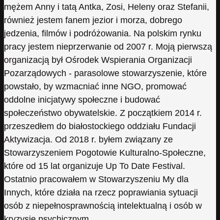
mężem Anny i tatą Antka, Zosi, Heleny oraz Stefanii,
również jestem fanem jezior i morza, dobrego
jedzenia, filmów i podróżowania. Na polskim rynku
pracy jestem nieprzerwanie od 2007 r. Moją pierwszą
organizacją był Ośrodek Wspierania Organizacji
Pozarządowych - parasolowe stowarzyszenie, które
powstało, by wzmacniać inne NGO, promować
oddolne inicjatywy społeczne i budować
społeczeństwo obywatelskie. Z początkiem 2014 r.
przeszedłem do białostockiego oddziału Fundacji
Aktywizacja. Od 2018 r. byłem związany ze
Stowarzyszeniem Pogotowie Kulturalno-Społeczne,
które od 15 lat organizuje Up To Date Festival.
Ostatnio pracowałem w Stowarzyszeniu My dla
Innych, które działa na rzecz poprawiania sytuacji
osób z niepełnosprawnością intelektualną i osób w
kryzysie psychicznym.