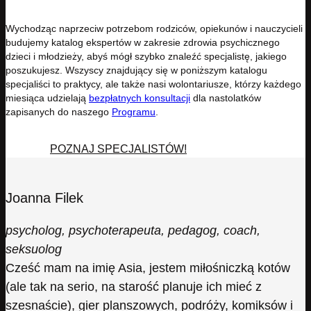
Wychodząc naprzeciw potrzebom rodziców, opiekunów i nauczycieli
budujemy katalog ekspertów w zakresie zdrowia psychicznego
dzieci i młodzieży, abyś mógł szybko znaleźć specjalistę, jakiego
poszukujesz. Wszyscy znajdujący się w poniższym katalogu
specjaliści to praktycy, ale także nasi wolontariusze, którzy każdego
miesiąca udzielają
bezpłatnych konsultacji
dla nastolatków
zapisanych do naszego
Programu
.
POZNAJ SPECJALISTÓW!
Joanna Filek
psycholog, psychoterapeuta, pedagog, coach,
seksuolog
Cześć mam na imię Asia, jestem miłośniczką kotów
(ale tak na serio, na starość planuje ich mieć z
szesnaście), gier planszowych, podróży, komiksów i