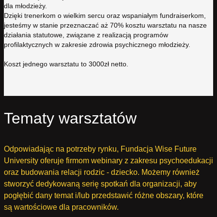
dla młodzieży.
Dzięki trenerkom o wielkim sercu oraz wspaniałym fundraiserkom,
jesteśmy w stanie przeznaczać aż 70% kosztu warsztatu na nasze
działania statutowe, związane z realizacją programów
profilaktycznych w zakresie zdrowia psychicznego młodzieży.
Koszt jednego warsztatu to 3000zł netto.
Tematy warsztatów
Odpowiadając na potrzeby rynku, Fundacja Wise Future
University oferuje firmom webinary z zakresu psychoedukacji
oraz budowania relacji rodzic - dziecko. Możemy również
stworzyć dedykowaną serię spotkań dla organizacji, aby
pogłębić dany temat i/lub przedstawić różne obszary, które
są wartościowe dla pracowników.