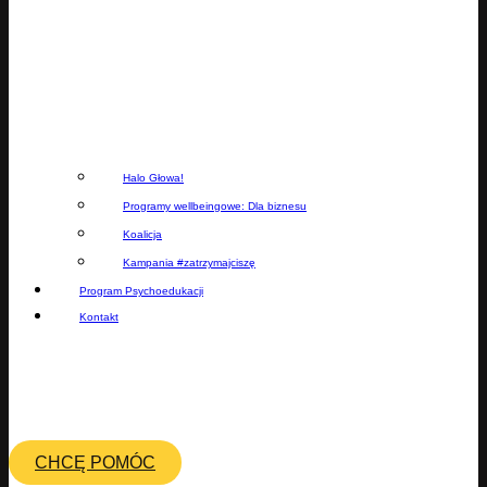
Halo Głowa!
Programy wellbeingowe: Dla biznesu
Koalicja
Kampania #zatrzymajciszę
Program Psychoedukacji
Kontakt
CHCĘ POMÓC
CHCĘ POMÓC