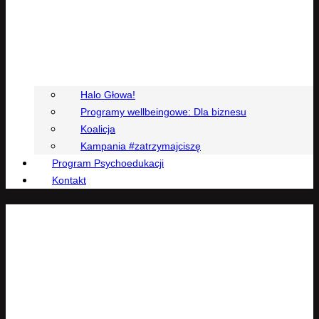
Halo Głowa!
Programy wellbeingowe: Dla biznesu
Koalicja
Kampania #zatrzymajciszę
Program Psychoedukacji
Kontakt
Programy wellbeingowe
Warsztaty dedykowane tematyce dobrostanu, komunikacji,
asertywności, przywództwa, feedbacku, wypalenia zawodowego i in.
stworzone z misją budowania działań profilaktycznych i prowadzone
przez doświadczony zespół trenerek i trenerów z wielkim sercem.