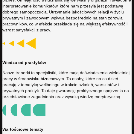
biznes. Umiejętność wsłuchania się we własny organizm i świadome
interpretowanie komunikatów, które nam przesyła jest podstawą
dobrego samopoczucia. Utrzymanie jakościowych relacji w życiu
prywatnym i zawodowym wpływa bezpośrednio na stan zdrowia
pracowników, co w efekcie przekłada się na większą efektywność i
wzrost satysfakcji z pracy.
Wiedza od praktyków
Nasze trenerki to specjalistki, które mają doświadczenia wieloletniej
pracy w środowisku biznesowym. To osoby, które na co dzień
pracują z tematyką wellbeingu w trakcie szkoleń, warsztatów i
prywatnych praktyk. To daje gwarancję praktycznego spojrzenia na
przedstawiane zagadnienia oraz wysoką wiedzę merytoryczną.
Wartościowe tematy