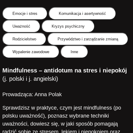
Emocje i stres
Komunikacja i asertywność
Uważność
Kryzys psychiczny
Rodzicielstwo
Przywództwo i zarządzanie zmianą
Wypalenie zawodowe
Inne
Mindfulness – antidotum na stres i niepokój
(j. polski i j. angielski)
Prowadząca: Anna Polak
Sprawdzisz w praktyce, czym jest mindfulness (po
polsku uważność), poznasz wybrane techniki
uważności, dowiesz się, w jaki sposób pomagają
radzić sobie ze stresem, lękiem i niepokojem oraz