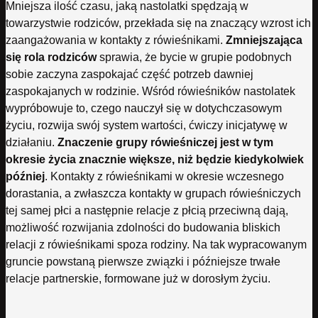
Mniejsza ilość czasu, jaką nastolatki spędzają w
towarzystwie rodziców, przekłada się na znaczący wzrost ich
zaangażowania w kontakty z rówieśnikami.
Zmniejszająca
się rola rodziców
sprawia, że bycie w grupie podobnych
sobie zaczyna zaspokajać część potrzeb dawniej
zaspokajanych w rodzinie. Wśród rówieśników nastolatek
wypróbowuje to, czego nauczył się w dotychczasowym
życiu, rozwija swój system wartości, ćwiczy inicjatywę w
działaniu.
Znaczenie grupy rówieśniczej jest w tym
okresie życia znacznie większe, niż będzie kiedykolwiek
później
. Kontakty z rówieśnikami w okresie wczesnego
dorastania, a zwłaszcza kontakty w grupach rówieśniczych
tej samej płci a następnie relacje z płcią przeciwną dają,
możliwość rozwijania zdolności do budowania bliskich
relacji z rówieśnikami spoza rodziny. Na tak wypracowanym
gruncie powstaną pierwsze związki i późniejsze trwałe
relacje partnerskie, formowane już w dorosłym życiu.