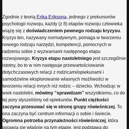
Zgodnie z teorią
Erika Eriksona
, jednego z prekursorów
psychologii rozwoju, każdy (z 8) etapów rozwoju człowieka
wiążę się z
doświadczeniem pewnego rodzaju kryzysu
.
Kryzys ten, nazywany normatywnym, pomaga w tworzeniu
nowego rodzaju narzędzi, kompetencji, pomocnych w
radzeniu sobie z wyzwaniami następnego etapu
rozwojowego.
Kryzys etapu nastoletniego
jest szczególnie
istotny, bo to w nim następuje przewartościowanie
dotychczasowych relacji z rodzicami/opiekunami i
samodzielne eksplorowanie własnych możliwości w
tworzeniu relacji innych niż rodzic – dziecko. Wchodząc w
wiek nastoletni,
mówimy “sprawdzam”
wszystkiemu, co do
tej pory słyszeliśmy od opiekunów.
Punkt ciężkości
zaczyna przesuwać się w stronę grupy rówieśniczej
. To
ona zaczyna być centrum informacji o sobie i świecie.
Ogromna potrzeba przynależności rówieśniczej
, która
pojawia się właśnie na tym etapie, jest podstawą do