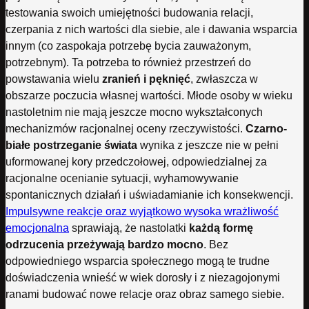
testowania swoich umiejętności budowania relacji,
czerpania z nich wartości dla siebie, ale i dawania wsparcia
innym (co zaspokaja potrzebę bycia zauważonym,
potrzebnym). Ta potrzeba to również przestrzeń do
powstawania wielu
zranień i pęknięć
, zwłaszcza w
obszarze poczucia własnej wartości. Młode osoby w wieku
nastoletnim nie mają jeszcze mocno wykształconych
mechanizmów racjonalnej oceny rzeczywistości.
Czarno-
białe postrzeganie świata
wynika z jeszcze nie w pełni
uformowanej kory przedczołowej, odpowiedzialnej za
racjonalne ocenianie sytuacji, wyhamowywanie
spontanicznych działań i uświadamianie ich konsekwencji.
Impulsywne reakcje oraz wyjątkowo wysoka wrażliwość
emocjonalna
sprawiają, że nastolatki
każdą formę
odrzucenia przeżywają bardzo mocno
. Bez
odpowiedniego wsparcia społecznego mogą te trudne
doświadczenia wnieść w wiek dorosły i z niezagojonymi
ranami budować nowe relacje oraz obraz samego siebie.