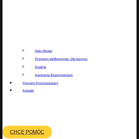
Halo Głowa!
Programy wellbeingowe: Dla biznesu
Koalicja
Kampania #zatrzymajciszę
Program Psychoedukacji
Kontakt
CHCĘ POMÓC
CHCĘ POMÓC