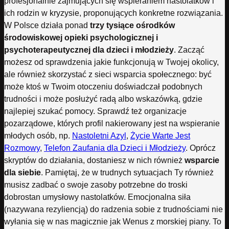
profesjonalnie zajmujących się wspieraniem nastolatków i
ich rodzin w kryzysie, proponujących konkretne rozwiązania.
W Polsce działa ponad
trzy tysiące ośrodków
środowiskowej opieki psychologicznej i
psychoterapeutycznej dla dzieci i młodzieży
. Zacząć
możesz od sprawdzenia jakie funkcjonują w Twojej okolicy,
ale również skorzystać z sieci wsparcia społecznego: być
może ktoś w Twoim otoczeniu doświadczał podobnych
trudności i może posłużyć radą albo wskazówką, gdzie
najlepiej szukać pomocy. Sprawdź też organizacje
pozarządowe, których profil nakierowany jest na wspieranie
młodych osób, np.
Nastoletni Azyl
,
Życie Warte Jest
Rozmowy
,
Telefon Zaufania dla Dzieci i Młodzieży
. Oprócz
skryptów do działania, dostaniesz w nich również
wsparcie
dla siebie
. Pamiętaj, że w trudnych sytuacjach Ty również
musisz zadbać o swoje zasoby potrzebne do troski
dobrostan umysłowy nastolatków. Emocjonalna siła
(nazywana rezyliencją) do radzenia sobie z trudnościami nie
wyłania się w nas magicznie jak Wenus z morskiej piany. To