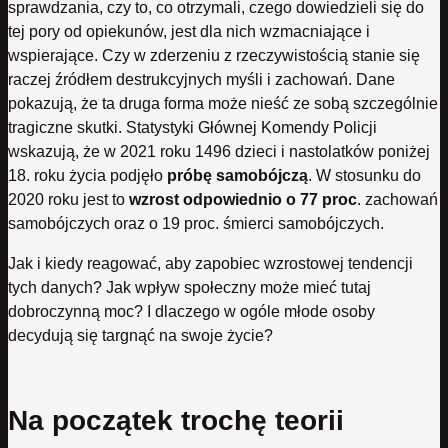
sprawdzania, czy to, co otrzymali, czego dowiedzieli się do
tej pory od opiekunów, jest dla nich wzmacniające i
wspierające. Czy w zderzeniu z rzeczywistością stanie się
raczej źródłem destrukcyjnych myśli i zachowań. Dane
pokazują, że ta druga forma może nieść ze sobą szczególnie
tragiczne skutki. Statystyki Głównej Komendy Policji
wskazują, że w 2021 roku 1496 dzieci i nastolatków poniżej
18. roku życia podjęło
próbę samobójczą
. W stosunku do
2020 roku jest to
wzrost odpowiednio o 77 proc
. zachowań
samobójczych oraz o 19 proc. śmierci samobójczych.
Jak i kiedy reagować, aby zapobiec wzrostowej tendencji
tych danych? Jak wpływ społeczny może mieć tutaj
dobroczynną moc? I dlaczego w ogóle młode osoby
decydują się targnąć na swoje życie?
Na początek trochę teorii