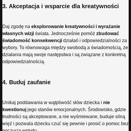
3. Akceptacja i wsparcie dla kreatywności
Daj zgodę na
eksplorowanie kreatywności i wyrażanie
własnych wizji
świata. Jednocześnie pomóż
zbudować
świadomość konsekwencji
działań i odpowiedzialności za
wybory. To równowaga między swobodą a świadomością, że
działania mają swoje następstwa i są związane z konkretną
odpowiedzialnością.
4. Buduj zaufanie
Unikaj poddawania w wątpliwość słów dziecka i
nie
kwestionuj
jego stanów emocjonalnych. Środowisko, gdzie
trudności są akceptowane, a nie wyśmiewane, buduje silną
więź i pozwala dziecku czuć się pewnie i prosić o pomoc bez
poczucia wstydu.